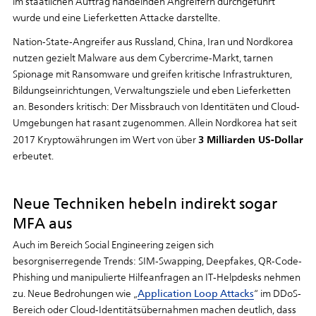
im staatlichen Auftrag handelnden Angreifern durchgeführt
wurde und eine Lieferketten Attacke darstellte.
Nation-State-Angreifer aus Russland, China, Iran und Nordkorea
nutzen gezielt Malware aus dem Cybercrime-Markt, tarnen
Spionage mit Ransomware und greifen kritische Infrastrukturen,
Bildungseinrichtungen, Verwaltungsziele und eben Lieferketten
an. Besonders kritisch: Der Missbrauch von Identitäten und Cloud-
Umgebungen hat rasant zugenommen. Allein Nordkorea hat seit
3 Milliarden US-Dollar
2017 Kryptowährungen im Wert von über
erbeutet.
Neue Techniken hebeln indirekt sogar
MFA aus
Auch im Bereich Social Engineering zeigen sich
besorgniserregende Trends: SIM-Swapping, Deepfakes, QR-Code-
Phishing und manipulierte Hilfeanfragen an IT-Helpdesks nehmen
zu. Neue Bedrohungen wie „
Application Loop Attacks
“ im DDoS-
Bereich oder Cloud-Identitätsübernahmen machen deutlich, dass