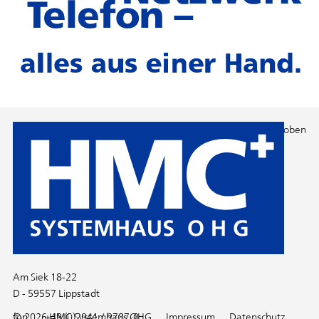
Nach oben
Am Siek 18-22
D - 59557 Lippstadt
fon
© 2026 HMC Systemhaus OHG
+49 (0)2941 / 9787-0
Impressum
Datenschutz