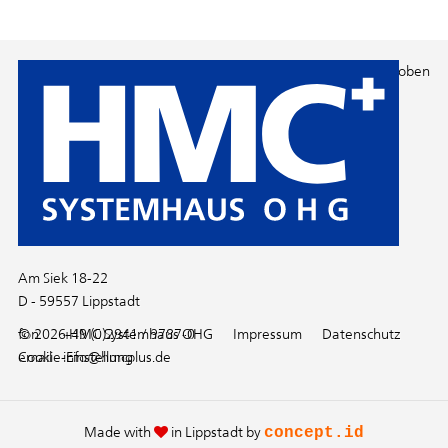
Nach oben
Am Siek 18-22
D - 59557 Lippstadt
fon
© 2026 HMC Systemhaus OHG
+49 (0)2941 / 9787-0
Impressum
Datenschutz
email
Cookie-Einstellung
info@hmcplus.de
Made with
in
Lippstadt
by
concept.id