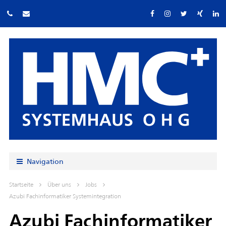
Navigation
Startseite
Über uns
Jobs
Azubi Fachinformatiker Systemintegration
Azubi Fachinformatiker