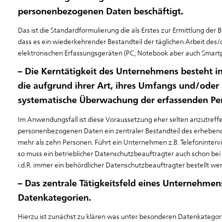
personenbezogenen Daten beschäftigt.
Das ist die Standardformulierung die als Erstes zur Ermittlung de
dass es ein wiederkehrender Bestandteil der täglichen Arbeit des/d
elektronischen Erfassungsgeräten (PC, Notebook aber auch Smartp
– Die Kerntätigkeit des Unternehmens besteht 
die aufgrund ihrer Art, ihres Umfangs und/ode
systematische Überwachung der erfassenden Per
Im Anwendungsfall ist diese Voraussetzung eher selten anzutreff
personenbezogenen Daten ein zentraler Bestandteil des erhebende
mehr als zehn Personen. Führt ein Unternehmen z.B. Telefoninte
so muss ein betrieblicher Datenschutzbeauftragter auch schon be
i.d.R. immer ein behördlicher Datenschutzbeauftragter bestellt w
– Das zentrale Tätigkeitsfeld eines Unternehme
Datenkategorien.
Hierzu ist zunächst zu klären was unter besonderen Datenkategorie