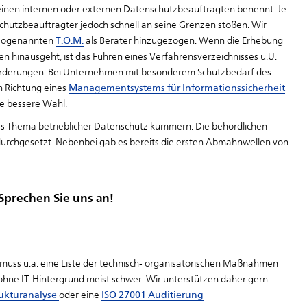
einen internen oder externen Datenschutzbeauftragten benennt. Je
hutzbeauftragter jedoch schnell an seine Grenzen stoßen. Wir
r sogenannten
T.O.M.
als Berater hinzugezogen. Wenn die Erhebung
 hinausgeht, ist das Führen eines Verfahrensverzeichnisses u.U.
forderungen. Bei Unternehmen mit besonderem Schutzbedarf des
n Richtung eines
Managementsystems für Informationssicherheit
die bessere Wahl.
m das Thema betrieblicher Datenschutz kümmern. Die behördlichen
 durchgesetzt. Nebenbei gab es bereits die ersten Abmahnwellen von
Sprechen Sie uns an!
muss u.a. eine Liste der technisch- organisatorischen Maßnahmen
ohne IT-Hintergrund meist schwer. Wir unterstützen daher gern
rukturanalyse
oder eine
ISO 27001 Auditierung