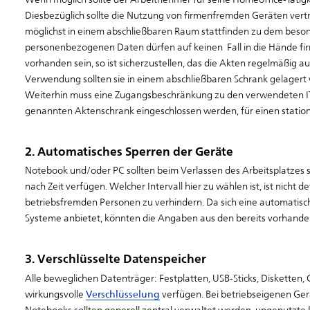
Diesbezüglich sollte die Nutzung von firmenfremden Geräten vert
möglichst in einem abschließbaren Raum stattfinden zu dem besond
personenbezogenen Daten dürfen auf keinen Fall in die Hände fir
vorhanden sein, so ist sicherzustellen, das die Akten regelmäßig a
Verwendung sollten sie in einem abschließbaren Schrank gelagert
Weiterhin muss eine Zugangsbeschränkung zu den verwendeten IT-
genannten Aktenschrank eingeschlossen werden, für einen stationä
2. Automatisches Sperren der Geräte
Notebook und/oder PC sollten beim Verlassen des Arbeitsplatzes
nach Zeit verfügen. Welcher Intervall hier zu wählen ist, ist nicht d
betriebsfremden Personen zu verhindern. Da sich eine automatisc
Systeme anbietet, könnten die Angaben aus den bereits vorhan
3. Verschlüsselte Datenspeicher
Alle beweglichen Datenträger: Festplatten, USB-Sticks, Diskette
wirkungsvolle
Verschlüsselung
verfügen. Bei betriebseigenen Ger
Notebooks sollten generell zentral verwaltet werden, ungenutzte Por