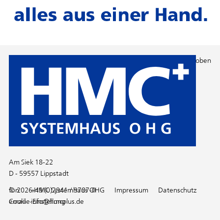
Nach oben
Am Siek 18-22
D - 59557 Lippstadt
fon
© 2026 HMC Systemhaus OHG
+49 (0)2941 / 9787-0
Impressum
Datenschutz
email
Cookie-Einstellung
info@hmcplus.de