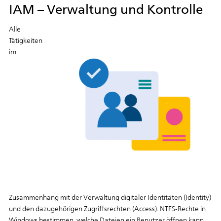
IAM – Verwaltung und Kontrolle
Alle
Tätigkeiten
im
Zusammenhang
mit
der
Verwaltung
digitaler
Identitäten
(Identity)
und
den
dazugehörigen
Zugriffsrechten
(Access).
NTFS-Rechte
in
Windows
bestimmen,
welche
Dateien
ein
Benutzer
öffnen
kann,