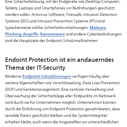
Eine
Sicherheitslösung,
mit
der
Endgeräte
wie
Desktop-Computer,
Tablets,
Laptops
und
Smartphones
vor
Bedrohungen
geschützt
werden
sollen.
Antivirus-Software,
Firewalls,
Intrusion
Detection
Systems
(IDS)
und
Intrusion
Prevention
Systems
(IPS)
sind
typischerweise
solche
Sicherheitsvorkehrungen.
Malware
,
Phishing-Angriffe
,
Ransomware
und
andere
Cyberbedrohungen
sind
die
Hauptziele
der
Endpoint-Schutzmaßnahmen.
Endoint Protection ist ein andauerndes
Thema der IT-Security
Moderne
Endpoint-Schutzlösungen
verfügen
häufig
über
weitere
Eigenschaften
wie
Verschlüsselung,
Data
Loss
Prevention
(DLP)
und
Gerätemanagement.
Eine
zentrale
Verwaltung
und
Überwachung
der
Sicherheitslage
aller
Endpunkte
im
Netzwerk
wird
durch
sie
für
Unternehmen
möglich.
Unternehmen
können
durch
die
Einführung
von
Endpoint
Protection
gewährleisten,
dass
sensible
Daten
geschützt
bleiben
und
die
Systemintegrität
erhalten
bleibt,
auch
wenn
die
Angestellten
an
unterschiedlichen