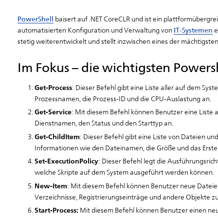
PowerShell
baisert auf .NET CoreCLR und ist ein plattformübergre
automatisierten Konfiguration und Verwaltung von
IT-Systemen
e
stetig weiterentwickelt und stellt inzwischen eines der mächtigste
Im Fokus – die wichtigsten Powers
Get-Process
: Dieser Befehl gibt eine Liste aller auf dem Sy
Prozessnamen, die Prozess-ID und die CPU-Auslastung an.
Get-Service
: Mit diesem Befehl können Benutzer eine Liste a
Dienstnamen, den Status und den Starttyp an.
Get-ChildItem
: Dieser Befehl gibt eine Liste von Dateien u
Informationen wie den Dateinamen, die Größe und das Erste
Set-ExecutionPolicy
: Dieser Befehl legt die Ausführungsrich
welche Skripte auf dem System ausgeführt werden können.
New-Item
: Mit diesem Befehl können Benutzer neue Dateie
Verzeichnisse, Registrierungseinträge und andere Objekte zu 
Start-Process:
Mit diesem Befehl können Benutzer einen ne