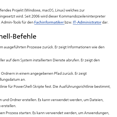
ifendes Projekt (Windows, macOS, Linux) welches zur
ingesetzt wird. Seit 2006 wird dieser Kommandozeileninterpreter
n Admin-Tools für den
Fachinformatiker
bzw.
IT-Administrator
dar.
hell-Befehle
stem ausgeführten Prozesse zurück. Er zeigt Informationen wie den
ller auf dem System installierten Dienste abrufen. Er zeigt den
nd Ordnern in einem angegebenen Pfad zurück. Er zeigt
llungsdatum an.
tlinie für PowerShell-Skripte fest. Die Ausführungsrichtlinie bestimmt,
n und Ordner erstellen. Es kann verwendet werden, um Dateien,
erstellen.
uen Prozess starten. Es kann verwendet werden, um Anwendungen,